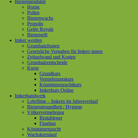
Bienenprodukte
Honig
Pollen
Bienenwachs
Propolis
Gelée Royale
Bienengift
Imker werden
Grundsatzfragen
Gesetzliche Vorgaben für Imker/-innen
Zeitaufwand und Kosten
Grundsatzentscheide
Kurse
Grundkurs
Vermehrungskurs
Königinnenzuchtkurs
Imkerkurs Online
Imkerhandwerk
Lehrfilme – Imkern im Jahresverlauf
Bienengesundheit / Hygiene
Völkervermehrung
Brutableger
Flugling
Königinnenzucht
Wachskreislauf