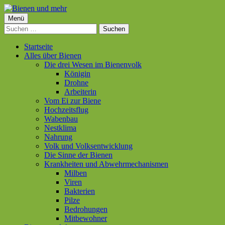
Springe
zum
Primäres
Menü
Bienen und mehr
Inhalt
Suchen
Menü
nach:
Startseite
Alles über Bienen
Die drei Wesen im Bienenvolk
Königin
Drohne
Arbeiterin
Vom Ei zur Biene
Hochzeitsflug
Wabenbau
Nestklima
Nahrung
Volk und Volksentwicklung
Die Sinne der Bienen
Krankheiten und Abwehrmechanismen
Milben
Viren
Bakterien
Pilze
Bedrohungen
Mitbewohner