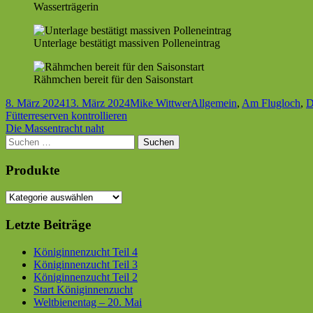
Wasserträgerin
Unterlage bestätigt massiven Polleneintrag
Rähmchen bereit für den Saisonstart
Veröffentlicht
Autor
Kategorien
8. März 2024
13. März 2024
Mike Wittwer
Allgemein
,
Am Flugloch
,
D
am
Beitragsnavigation
Vorheriger
Fütterreserven kontrollieren
Beitrag:
Nächster
Die Massentracht naht
Beitrag
Haupt-
Suchen
nach:
Seitenleiste
Produkte
Letzte Beiträge
Königinnenzucht Teil 4
Königinnenzucht Teil 3
Königinnenzucht Teil 2
Start Königinnenzucht
Weltbienentag – 20. Mai