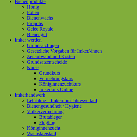
Bienenprodukte
Honig
Pollen
Bienenwachs
Propolis
Gelée Royale
Bienengift
Imker werden
Grundsatzfragen
Gesetzliche Vorgaben für Imker/-innen
Zeitaufwand und Kosten
Grundsatzentscheide
Kurse
Grundkurs
Vermehrungskurs
Königinnenzuchtkurs
Imkerkurs Online
Imkerhandwerk
Lehrfilme – Imkern im Jahresverlauf
Bienengesundheit / Hygiene
Völkervermehrung
Brutableger
Flugling
Königinnenzucht
Wachskreislauf