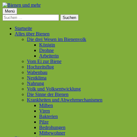
Springe
zum
Primäres
Menü
Bienen und mehr
Inhalt
Suchen
Menü
nach:
Startseite
Alles über Bienen
Die drei Wesen im Bienenvolk
Königin
Drohne
Arbeiterin
Vom Ei zur Biene
Hochzeitsflug
Wabenbau
Nestklima
Nahrung
Volk und Volksentwicklung
Die Sinne der Bienen
Krankheiten und Abwehrmechanismen
Milben
Viren
Bakterien
Pilze
Bedrohungen
Mitbewohner