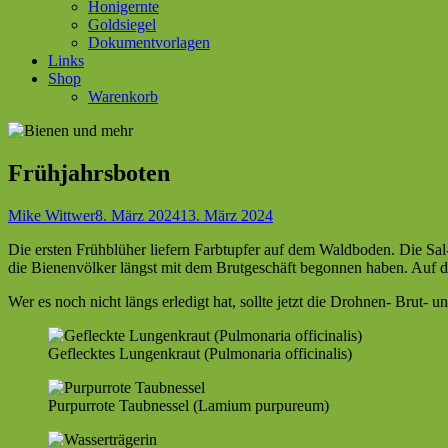
Honigernte
Goldsiegel
Dokumentvorlagen
Links
Shop
Warenkorb
Frühjahrsboten
Autor
Veröffentlicht
Mike Wittwer
8. März 2024
13. März 2024
am
Die ersten Frühblüher liefern Farbtupfer auf dem Waldboden. Die Sa
die Bienenvölker längst mit dem Brutgeschäft begonnen haben. Auf den
Wer es noch nicht längs erledigt hat, sollte jetzt die Drohnen- Brut- 
Geflecktes Lungenkraut (Pulmonaria officinalis)
Purpurrote Taubnessel (Lamium purpureum)