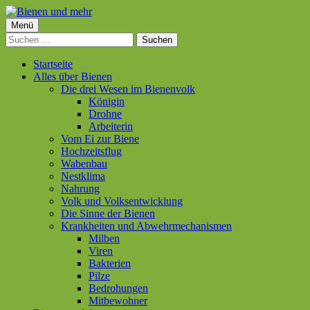
Springe
zum
Primäres
Menü
Bienen und mehr
Inhalt
Suchen
Menü
nach:
Startseite
Alles über Bienen
Die drei Wesen im Bienenvolk
Königin
Drohne
Arbeiterin
Vom Ei zur Biene
Hochzeitsflug
Wabenbau
Nestklima
Nahrung
Volk und Volksentwicklung
Die Sinne der Bienen
Krankheiten und Abwehrmechanismen
Milben
Viren
Bakterien
Pilze
Bedrohungen
Mitbewohner