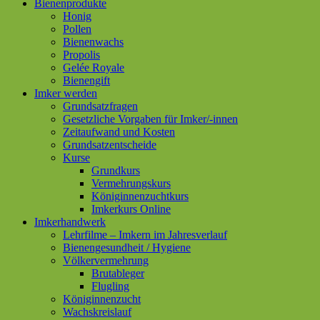
Bienenprodukte
Honig
Pollen
Bienenwachs
Propolis
Gelée Royale
Bienengift
Imker werden
Grundsatzfragen
Gesetzliche Vorgaben für Imker/-innen
Zeitaufwand und Kosten
Grundsatzentscheide
Kurse
Grundkurs
Vermehrungskurs
Königinnenzuchtkurs
Imkerkurs Online
Imkerhandwerk
Lehrfilme – Imkern im Jahresverlauf
Bienengesundheit / Hygiene
Völkervermehrung
Brutableger
Flugling
Königinnenzucht
Wachskreislauf