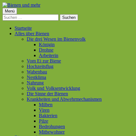
Springe
zum
Primäres
Menü
Bienen und mehr
Inhalt
Suchen
Menü
nach:
Startseite
Alles über Bienen
Die drei Wesen im Bienenvolk
Königin
Drohne
Arbeiterin
Vom Ei zur Biene
Hochzeitsflug
Wabenbau
Nestklima
Nahrung
Volk und Volksentwicklung
Die Sinne der Bienen
Krankheiten und Abwehrmechanismen
Milben
Viren
Bakterien
Pilze
Bedrohungen
Mitbewohner