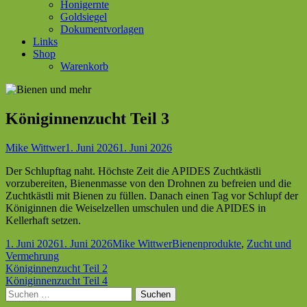
Honigernte
Goldsiegel
Dokumentvorlagen
Links
Shop
Warenkorb
Königinnenzucht Teil 3
Autor
Veröffentlicht
Mike Wittwer
1. Juni 2026
1. Juni 2026
am
Der Schlupftag naht. Höchste Zeit die APIDES Zuchtkästli
vorzubereiten, Bienenmasse von den Drohnen zu befreien und die
Zuchtkästli mit Bienen zu füllen. Danach einen Tag vor Schlupf der
Königinnen die Weiselzellen umschulen und die APIDES in
Kellerhaft setzen.
Veröffentlicht
Autor
Kategorien
1. Juni 2026
1. Juni 2026
Mike Wittwer
Bienenprodukte
,
Zucht und
am
Vermehrung
Beitragsnavigation
Vorheriger
Königinnenzucht Teil 2
Beitrag:
Nächster
Königinnenzucht Teil 4
Beitrag
Haupt-
Suchen
nach: