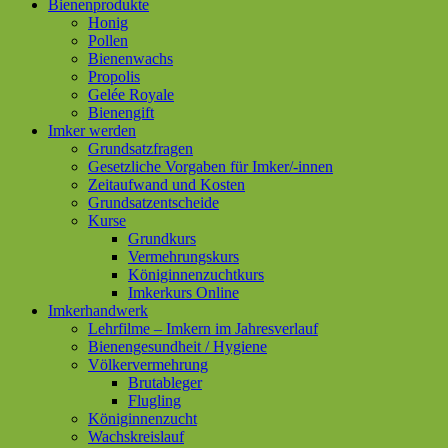
Bienenprodukte
Honig
Pollen
Bienenwachs
Propolis
Gelée Royale
Bienengift
Imker werden
Grundsatzfragen
Gesetzliche Vorgaben für Imker/-innen
Zeitaufwand und Kosten
Grundsatzentscheide
Kurse
Grundkurs
Vermehrungskurs
Königinnenzuchtkurs
Imkerkurs Online
Imkerhandwerk
Lehrfilme – Imkern im Jahresverlauf
Bienengesundheit / Hygiene
Völkervermehrung
Brutableger
Flugling
Königinnenzucht
Wachskreislauf